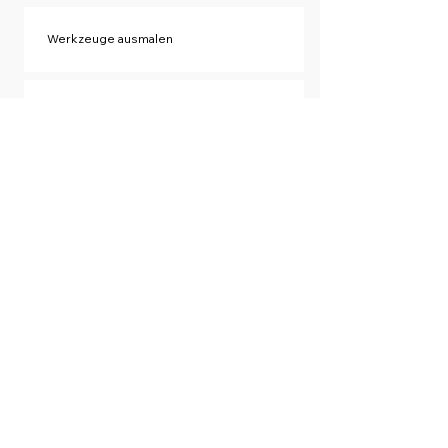
Werkzeuge ausmalen
Werkzeuge aus Pappmache
ALLE INHALTE IN EINER DATEI
Newsletter
Feedback